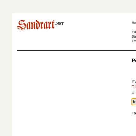
H
Fu
St
Tr
P
If
Ta
UR
Fo