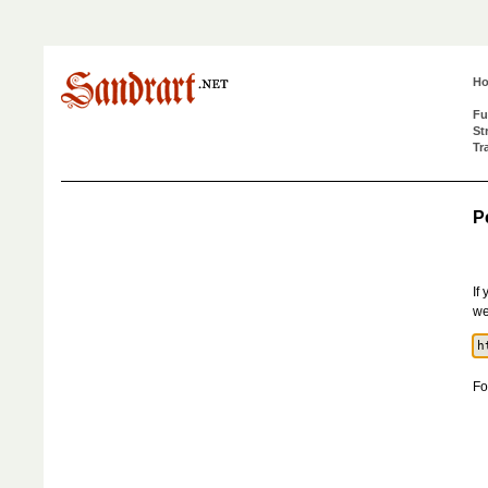
H
Fu
St
Tr
P
If
we
Fo