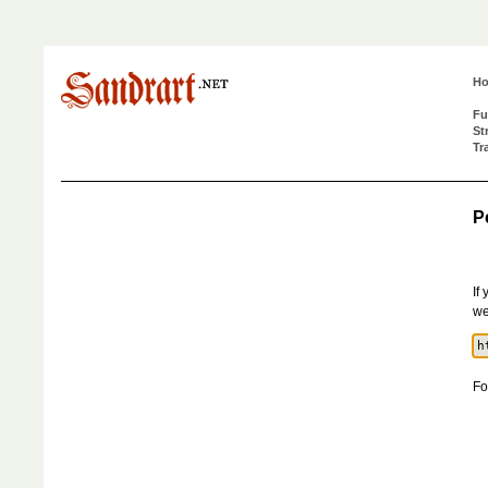
H
Fu
St
Tr
P
If
we
Fo