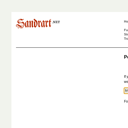
H
Fu
St
Tr
P
If
we
Fo