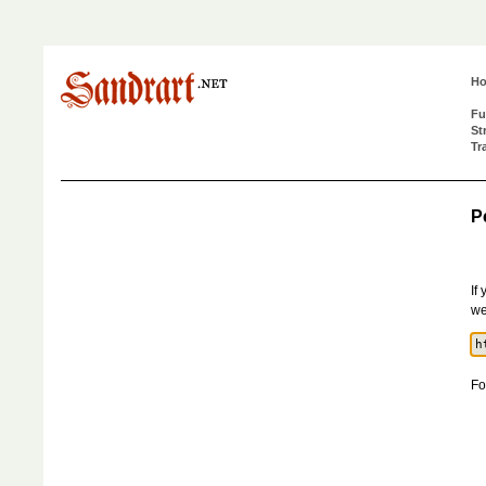
H
Fu
St
Tr
P
If
we
Fo