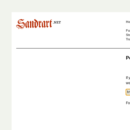
H
Fu
St
Tr
P
If
we
Fo