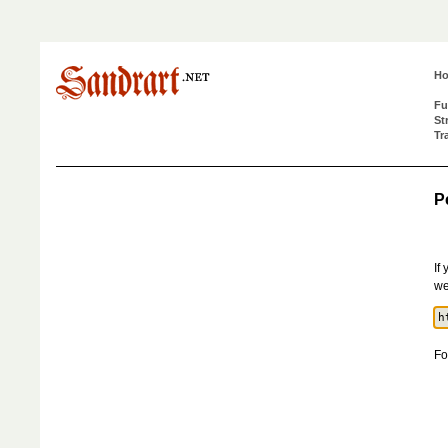
H
Fu
St
Tr
P
If
we
Fo