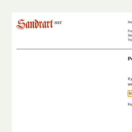
H
Fu
St
Tr
P
If
we
Fo