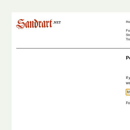
H
Fu
St
Tr
P
If
we
Fo