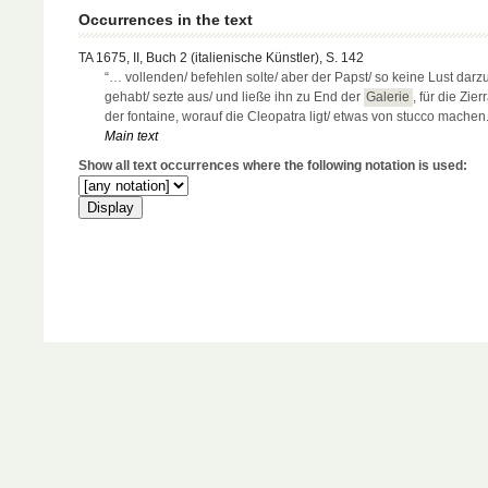
Occurrences in the text
TA 1675, II, Buch 2 (italienische Künstler), S. 142
“… vollenden/ befehlen solte/ aber der Papst/ so keine Lust darz
gehabt/ sezte aus/ und ließe ihn zu End der
Galerie
, für die Zie
der fontaine, worauf die Cleopatra ligt/ etwas von stucco machen.
Main text
Show all text occurrences where the following notation is used: