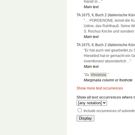
Hand/ in…”
Main text
TA 1675, II, Buch 2 (italienische Küns
“… PORDENONE, lernet die Kuns
Udine, das Rahthauß. Seine W
S. Rochus Kirche und sonsten/ z
Main text
TA 1675, II, Buch 2 (italienische Kün
“Er hat auch viel gearbeitet zu
Hieselbst hat er gemacht ein G
inventionen/ absonderlich…”
Main text
“Zu
Vincenza
.”
Marginalia column or footnote
Show more text occurrences
Show all text occurrences where th
Include occurrences of subordi