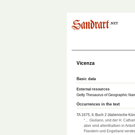
Vicenza
Basic data
External resources
Getty Thesaurus of Geographic Na
Occurrences in the text
TA 1675, II, Buch 2 (italienische Küns
“… Giuliano, und der H. Cathar
aber sind allenthalben in Antorf
Flandern und Engelland verstr