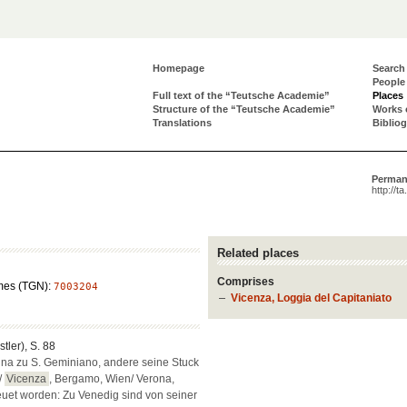
Homepage
Search
People
Full text of the “Teutsche Academie”
Places
Structure of the “Teutsche Academie”
Works 
Translations
Biblio
Perman
http://t
Related places
Comprises
mes (TGN):
7003204
Vicenza, Loggia del Capitaniato
tler), S. 88
ina zu S. Geminiano, andere seine Stuck
/
Vicenza
, Bergamo, Wien/ Verona,
euet worden: Zu Venedig sind von seiner