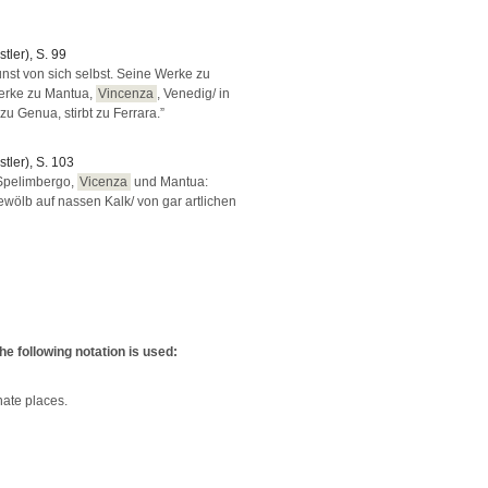
tler), S. 99
t von sich selbst. Seine Werke zu
erke zu Mantua,
Vincenza
, Venedig/ in
u Genua, stirbt zu Ferrara.”
stler), S. 103
 Spelimbergo,
Vicenza
und Mantua:
ewölb auf nassen Kalk/ von gar artlichen
e following notation is used:
nate places.