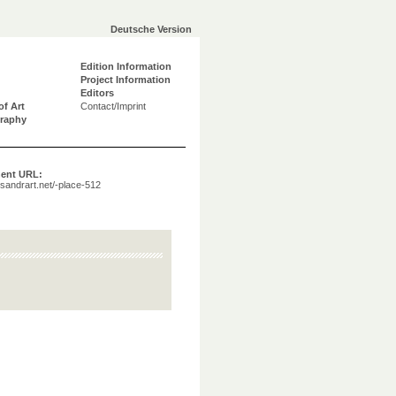
Deutsche Version
Edition Information
Project Information
Editors
of Art
Contact/Imprint
graphy
ent URL:
a.sandrart.net/-place-512