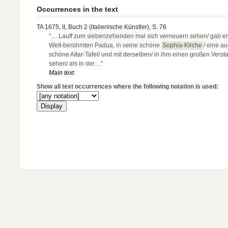
Occurrences in the text
TA 1675, II, Buch 2 (italienische Künstler), S. 76
“… Lauff zum siebenzehenden mal sich verneuern sehen/ gab e
Welt-berühmten Padua, in seine schöne
Sophia-Kirche
/ eine a
schöne Altar-Tafel/ und mit derselben/ in ihm einen großen Verst
sehen/ als in der…”
Main text
Show all text occurrences where the following notation is used: