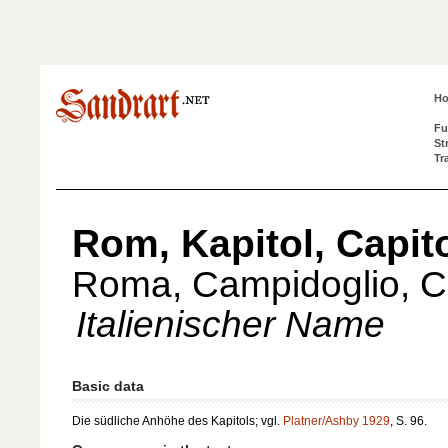
H
Fu
St
Tr
Rom, Kapitol, Capit
Roma, Campidoglio, C
Italienischer Name
Basic data
Die südliche Anhöhe des Kapitols; vgl.
Platner/Ashby 1929
, S. 96.