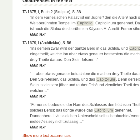
Occurrences in the text
TA 1675, I, Buch 2 (Skulptur), S. 38
“In dem Farnesischen Palast/ ist ein Jupiter/ den die Alten/ nach
Welt-berühmten Tempel im
Capitolio
, Capitolinum genennet. Da
ist auch die Statua des berühmten Käysers M. Aurelii. Ferner sih
Main text
TA 1679, I (Architektur), S. 56
“Ins gemein zwar wird der gantze Berg in das Schloß/ und
Capit
eingetheilt; welche ihn aber etwas genauer betrachten/ die mac
drey Theile daraus: Den Stein-felsen/…”
Main text
“… aber etwas genauer betrachten/ die machen drey Theile dara
Den Stein-felsen/ das Schloß/ und das
Capitolium
. Denn dersel
Stein ist ein sehr jäher und rauher Fels/ und ziemlicher Theil des
welcher…”
Main text
“Ferner so bedeutete der Nam des Schlosses den höchsten Thei
solches Bergs; das übrige wurde das
Capitolium
genennet.
Dannenhero Livius solchen Unterscheid selbst beobachtet/ wenn
meldet/ es sey nicht zulässig…”
Main text
Show more text occurrences