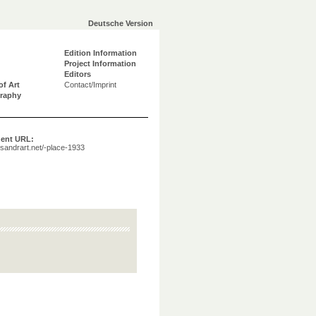
Deutsche Version
Edition Information
Project Information
Editors
of Art
Contact/Imprint
graphy
ent URL:
a.sandrart.net/-place-1933