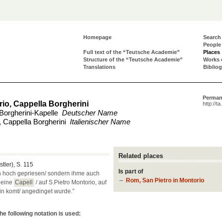
Homepage
Search
People
Full text of the “Teutsche Academie”
Places
Structure of the “Teutsche Academie”
Works 
Translations
Biblio
Perman
rio, Cappella Borgherini
http://t
 Borgherini-Kapelle
Deutscher Name
, Cappella Borgherini
Italienischer Name
Related places
stler), S. 115
Is part of
in hoch gepriesen/ sondern ihme auch
Rom, San Pietro in Montorio
 eine
Capell
/ auf S.Pietro Montorio, auf
in komt/ angedinget wurde.”
e following notation is used: