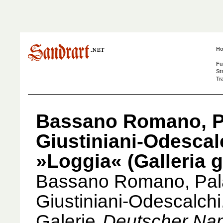
H
Fu
St
Tr
Bassano Romano, P
Giustiniani-Odescal
»Loggia« (Galleria 
Bassano Romano, Pal
Giustiniani-Odescalch
Galerie
Deutscher Na