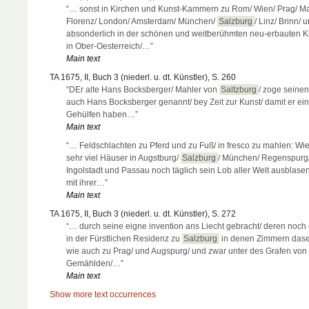
“… sonst in Kirchen und Kunst-Kammern zu Rom/ Wien/ Prag/ Mad
Florenz/ London/ Amsterdam/ München/
Salzburg
/ Linz/ Brinn/ 
absonderlich in der schönen und weitberühmten neu-erbauten K
in Ober-Oesterreich/…”
Main text
TA 1675, II, Buch 3 (niederl. u. dt. Künstler), S. 260
“DEr alte Hans Bocksberger/ Mahler von
Saltzburg
/ zoge seine
auch Hans Bocksberger genannt/ bey Zeit zur Kunst/ damit er ei
Gehülfen haben…”
Main text
“… Feldschlachten zu Pferd und zu Fuß/ in fresco zu mahlen: Wi
sehr viel Häuser in Augstburg/
Salzburg
/ München/ Regenspurg
Ingolstadt und Passau noch täglich sein Lob aller Welt ausblase
mit ihrer…”
Main text
TA 1675, II, Buch 3 (niederl. u. dt. Künstler), S. 272
“… durch seine eigne invention ans Liecht gebracht/ deren noch 
in der Fürstlichen Residenz zu
Salzburg
in denen Zimmern dase
wie auch zu Prag/ und Augspurg/ und zwar unter des Grafen von
Gemählden/…”
Main text
Show more text occurrences