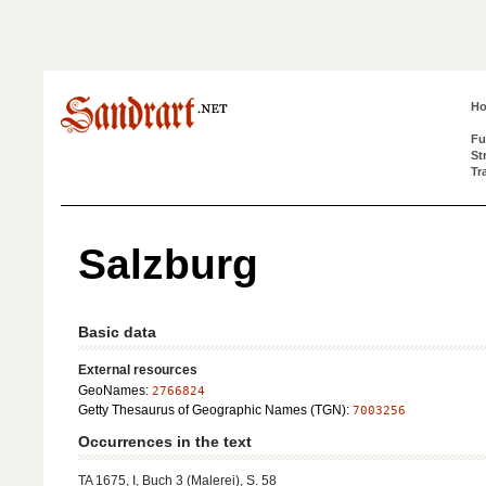
H
Fu
St
Tr
Salzburg
Basic data
External resources
GeoNames:
2766824
Getty Thesaurus of Geographic Names (TGN):
7003256
Occurrences in the text
TA 1675, I, Buch 3 (Malerei), S. 58