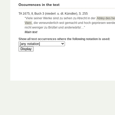
Occurrences in the text
TA 1675, II, Buch 3 (niederl. u. dt. Künstler), S. 255
“Viele seiner Werke sind zu sehen zu Atrecht in der
Abtey des he
Vaes
, die verwunderlich wol gemacht und hoch gepriesen werde
nicht weniger zu Brüßel und anderwärts/…”
Main text
Show all text occurrences where the following notation is used: