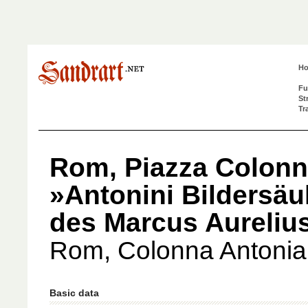
H
Fu
St
Tr
Rom, Piazza Colonn
»Antonini Bildersäu
des Marcus Aureliu
Rom, Colonna Antoni
Basic data