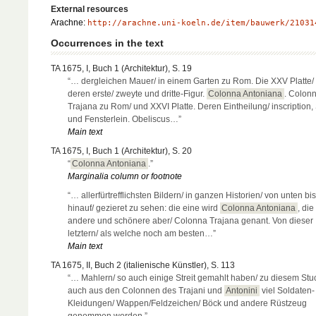
External resources
Arachne:
http://arachne.uni-koeln.de/item/bauwerk/21031
Occurrences in the text
TA 1675, I, Buch 1 (Architektur), S. 19
“… dergleichen Mauer/ in einem Garten zu Rom. Die XXV Platte/
deren erste/ zweyte und dritte-Figur.
Colonna Antoniana
. Colon
Trajana zu Rom/ und XXVI Platte. Deren Eintheilung/ inscription,
und Fensterlein. Obeliscus…”
Main text
TA 1675, I, Buch 1 (Architektur), S. 20
“
Colonna Antoniana
.”
Marginalia column or footnote
“… allerfürtrefflichsten Bildern/ in ganzen Historien/ von unten bi
hinauf/ gezieret zu sehen: die eine wird
Colonna Antoniana
, die
andere und schönere aber/ Colonna Trajana genant. Von dieser
letztern/ als welche noch am besten…”
Main text
TA 1675, II, Buch 2 (italienische Künstler), S. 113
“… Mahlern/ so auch einige Streit gemahlt haben/ zu diesem Stu
auch aus den Colonnen des Trajani und
Antonini
viel Soldaten-
Kleidungen/ Wappen/Feldzeichen/ Böck und andere Rüstzeug
genommen worden.”