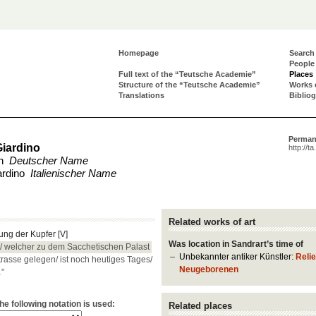
Homepage
Search
People
Full text of the “Teutsche Academie”
Places
Structure of the “Teutsche Academie”
Works 
Translations
Biblio
Perman
Giardino
http://t
en
Deutscher Name
ardino
Italienischer Name
Related works of art
ung der Kupfer [V]
Was location in Sandrart’s time of
/ welcher zu dem Sacchetischen Palast
Unbekannter antiker Künstler:
Reli
trasse gelegen/ ist noch heutiges Tages/
Neugeborenen
…”
e following notation is used:
Related places