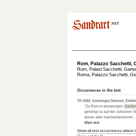
Rom, Palazzo Sacchetti, 
Rom, Palast Sacchetti, Gart
Roma, Palazzo Sacchetti, Gi
Occurrences in the text
TA 1680, Iconologia Deorum, Erklär
“Zu Rom in demjenigen
Garten
gehörig/ so auf der Julischen S
dieser alter marmelsteinerner
Main text
Show all text occurrences where th