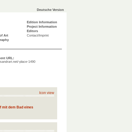
Deutsche Version
Edition Information
Project Information
Editors
of Art
Contact/Imprint
graphy
ent URL:
a.sandrart.net/-place-1490
Icon view
ef mit dem Bad eines