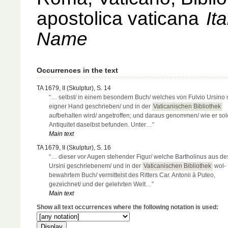
apostolica vaticana
It
Name
Occurrences in the text
TA 1679, II (Skulptur), S. 14
“… selbst/ in einem besondern Buch/ welches von Fulvio Ursino 
eigner Hand geschrieben/ und in der
Vaticanischen Bibliothek
aufbehalten wird/ angetroffen; und daraus genommen/ wie er so
Antiquitet daselbst befunden. Unter…”
Main text
TA 1679, II (Skulptur), S. 16
“… dieser vor Augen stehender Figur/ welche Bartholinus aus des
Ursini geschriebenem/ und in der
Vaticanischen Bibliothek
wol-
bewahrtem Buch/ vermittelst des Ritters Car. Antonii à Puteo,
gezeichnet/ und der gelehrten Welt…”
Main text
Show all text occurrences where the following notation is used: