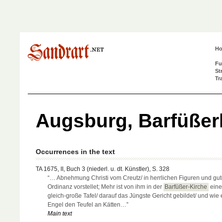
H
Fu
St
Tr
Augsburg, Barfüßer
Occurrences in the text
TA 1675, II, Buch 3 (niederl. u. dt. Künstler), S. 328
“… Abnehmung Christi vom Creutz/ in herrlichen Figuren und gut
Ordinanz vorstellet; Mehr ist von ihm in der
Barfüßer-Kirche
eine
gleich-große Tafel/ darauf das Jüngste Gericht gebildet/ und wie 
Engel den Teufel an Kätten…”
Main text