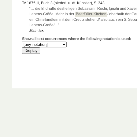
TA 1675, II, Buch 3 (niederl. u. dt. Künstler), S. 343
“… die Bildnuße desheiligen Sebastiani, Rochi, Ignatii und Xaveri
Lebens-Größe. Mehr in der
Baarfüßer-Kirchen
/ oberhalb der Ca
ein Christkindlein mit dem Creutz stehend/ also auch ein S. Seba
Lebens-Große/…”
Main text
Show all text occurrences where the following notation is used: