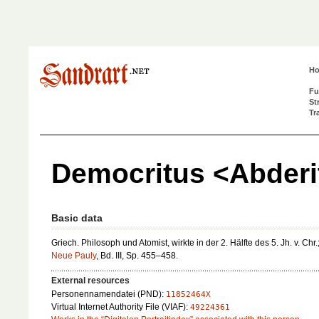
H
Fu
St
Tr
Democritus <Abderi
Basic data
Griech. Philosoph und Atomist, wirkte in der 2. Hälfte des 5. Jh. v. Chr.;
Neue Pauly
, Bd. III, Sp. 455–458.
External resources
Personennamendatei (PND):
11852464X
Virtual Internet Authority File (VIAF):
49224361