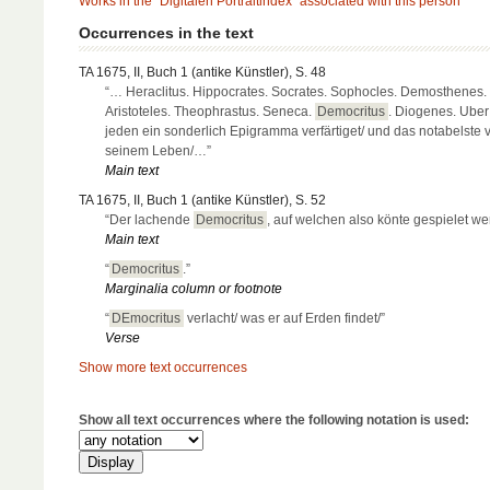
Works in the “Digitalen Portraitindex” associated with this person
Occurrences in the text
TA 1675, II, Buch 1 (antike Künstler), S. 48
“… Heraclitus. Hippocrates. Socrates. Sophocles. Demosthenes. 
Aristoteles. Theophrastus. Seneca.
Democritus
. Diogenes. Uber
jeden ein sonderlich Epigramma verfärtiget/ und das notabelste 
seinem Leben/…”
Main text
TA 1675, II, Buch 1 (antike Künstler), S. 52
“Der lachende
Democritus
, auf welchen also könte gespielet we
Main text
“
Democritus
.”
Marginalia column or footnote
“
DEmocritus
verlacht/ was er auf Erden findet/”
Verse
Show more text occurrences
Show all text occurrences where the following notation is used: