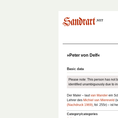
»Peter von Delf«
Basic data
Please note: This person has not b
identified unambiguously due to insu
Der Maler – laut
van Mander
ein Sc
Lehrer des
Michiel van Miereveld
(v
(Nachdruck 1969)
, fol. 255r) – ist
Category/categories