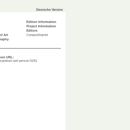
Deutsche Version
Edition Information
Project Information
Editors
of Art
Contact/Imprint
graphy
ent URL:
a.sandrart.net/-person-5291