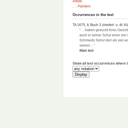
Artists
. . . Painters
Occurrences in the text
TA 1675, II, Buch 3 (niederl. u. dt. K
“… haben gesucht ihres Gesch
auch in seiner Schul einer von 
Schmieds Sohn/ der/ als viel wo
seinen…”
Main text
Show all text occurrences where th