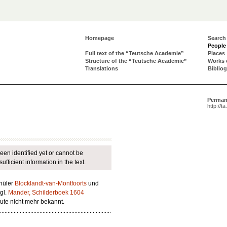
Homepage
Search
People
Full text of the “Teutsche Academie”
Places
Structure of the “Teutsche Academie”
Works 
Translations
Biblio
Perman
http://t
een identified yet or cannot be
fficient information in the text.
hüler
Blocklandt-van-Montfoorts
und
gl.
Mander, Schilderboek 1604
 heute nicht mehr bekannt.