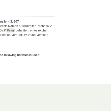
ünstler), S. 267
lechts Namen auszubreiten. Mehr saße
Delf/
Peter
geheißen/ eines reichen
llen/ an Vernunft/ Witz und Verstand
e following notation is used: