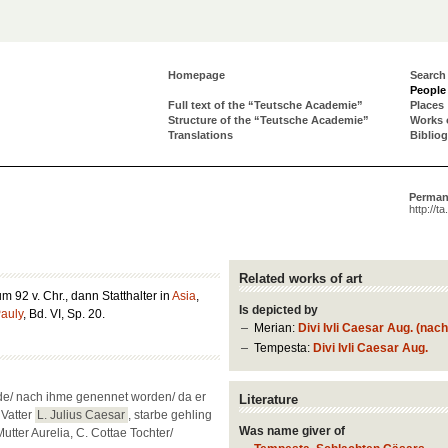
Homepage
Search
People
Full text of the “Teutsche Academie”
Places
Structure of the “Teutsche Academie”
Works 
Translations
Biblio
Perman
http://t
Related works of art
m 92 v. Chr., dann Statthalter in
Asia
,
Is depicted by
auly
, Bd. VI, Sp. 20.
Merian:
Divi Ivli Caesar Aug. (na
Tempesta:
Divi Ivli Caesar Aug.
de/ nach ihme genennet worden/ da er
Literature
 Vatter
L. Julius Caesar
, starbe gehling
Was name giver of
utter Aurelia, C. Cottae Tochter/