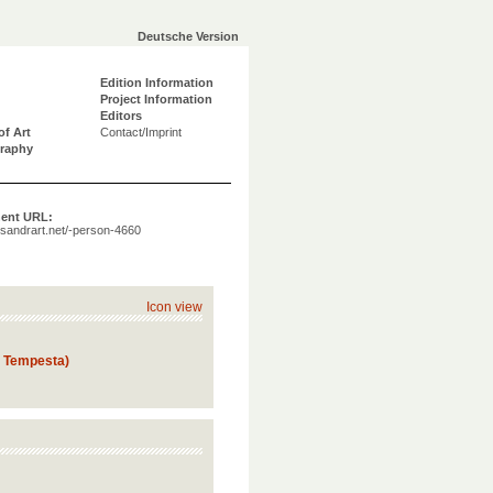
Deutsche Version
Edition Information
Project Information
Editors
of Art
Contact/Imprint
graphy
ent URL:
a.sandrart.net/-person-4660
Icon view
ch Tempesta)