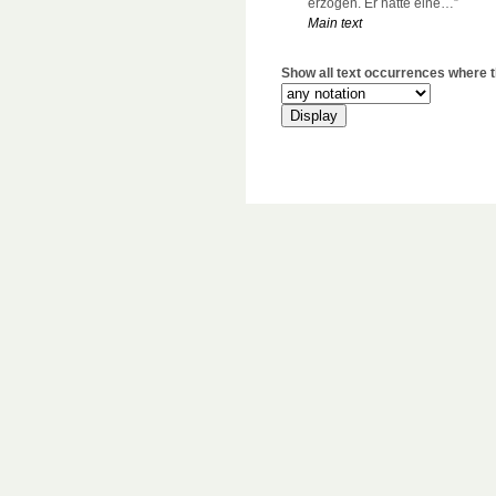
erzogen. Er hatte eine…”
Main text
Show all text occurrences where th