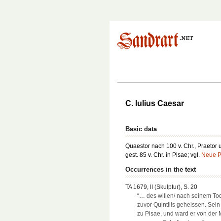
C. Iulius Caesar
Basic data
Quaestor nach 100 v. Chr., Praetor u
gest. 85 v. Chr. in Pisae; vgl.
Neue P
Occurrences in the text
TA 1679, II (Skulptur), S. 20
“… des willen/ nach seinem To
zuvor Quintilis geheissen. Sein
zu Pisae, und ward er von der M