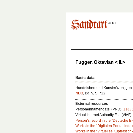
Fugger, Oktavian < II.>
Basic data
Handelsherr und Kunstmäzen, geb.
NDB
, Bd. V, S. 722.
External resources
Personennamendatei (PND):
1185
Virtual Internet Authority File (VIAF)
Person’s record in the “Deutsche B
Works in the “Digitalen Portraitinde
Works in the “Virtuelles Kupferstich