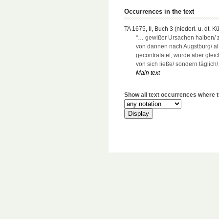
Occurrences in the text
TA 1675, II, Buch 3 (niederl. u. dt. K
“… gewißer Ursachen halben/ 
von dannen nach Augstburg/ al
gecontrafätet; wurde aber glei
von sich ließe/ sondern täglich
Main text
Show all text occurrences where th