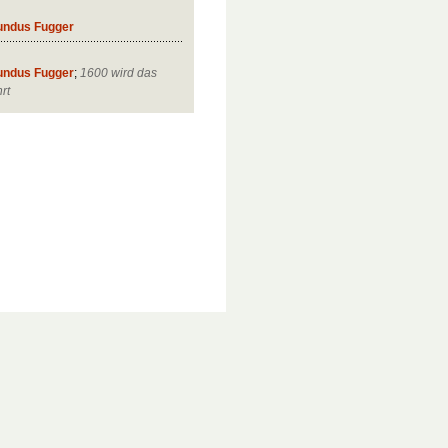
cundus Fugger
cundus Fugger
;
1600 wird das
rt