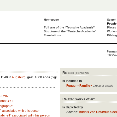
Homepage
Search
People
Full text of the “Teutsche Academie”
Places
Structure of the “Teutsche Academie”
Works 
Translations
Biblio
Perman
http://t
Related persons
 1549 in
Augsburg
, gest. 1600 ebda.; vgl.
Is included in
Fugger <Familie>
Group of people
36796
Related works of art
:
88894211
iographie”
Is depicted by
x” associated with this person
Aachen:
Bildnis von Octavius Se
kabinett” associated with this person