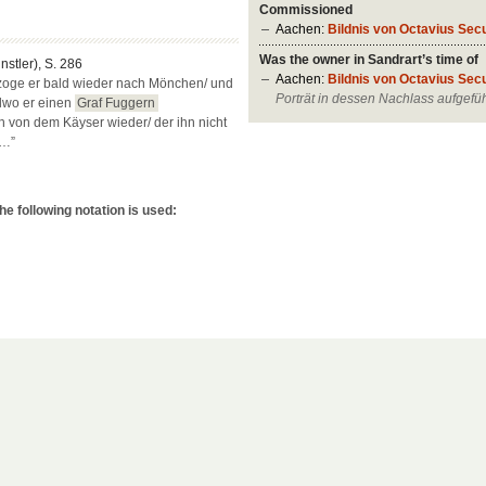
Commissioned
Aachen:
Bildnis von Octavius Se
Was the owner in Sandrart’s time of
ünstler), S. 286
Aachen:
Bildnis von Octavius Se
zoge er bald wieder nach Mönchen/ und
Porträt in dessen Nachlass aufgefüh
lwo er einen
Graf Fuggern
ch von dem Käyser wieder/ der ihn nicht
/…”
e following notation is used: