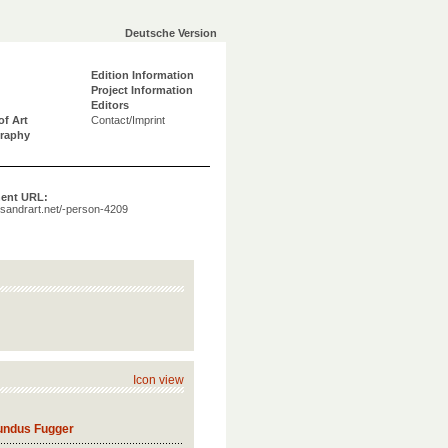
Deutsche Version
Edition Information
Project Information
Editors
of Art
Contact/Imprint
graphy
ent URL:
a.sandrart.net/-person-4209
Icon view
cundus Fugger