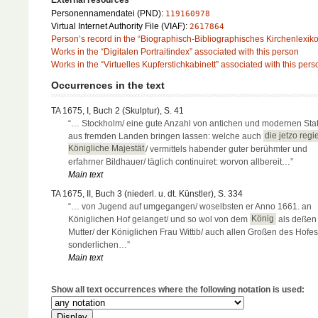
External resources
Personennamendatei (PND):
119160978
Virtual Internet Authority File (VIAF):
2617864
Person’s record in the “Biographisch-Bibliographisches Kirchenlexik
Works in the “Digitalen Portraitindex” associated with this person
Works in the “Virtuelles Kupferstichkabinett” associated with this pers
Occurrences in the text
TA 1675, I, Buch 2 (Skulptur), S. 41
“… Stockholm/ eine gute Anzahl von antichen und modernen Sta
aus fremden Landen bringen lassen: welche auch
die jetzo reg
Königliche Majestät
/ vermittels habender guter berühmter und
erfahrner Bildhauer/ täglich continuiret: worvon allbereit…”
Main text
TA 1675, II, Buch 3 (niederl. u. dt. Künstler), S. 334
“… von Jugend auf umgegangen/ woselbsten er Anno 1661. an
Königlichen Hof gelanget/ und so wol von dem
König
als deßen
Mutter/ der Königlichen Frau Wittib/ auch allen Großen des Hofes
sonderlichen…”
Main text
Show all text occurrences where the following notation is used: