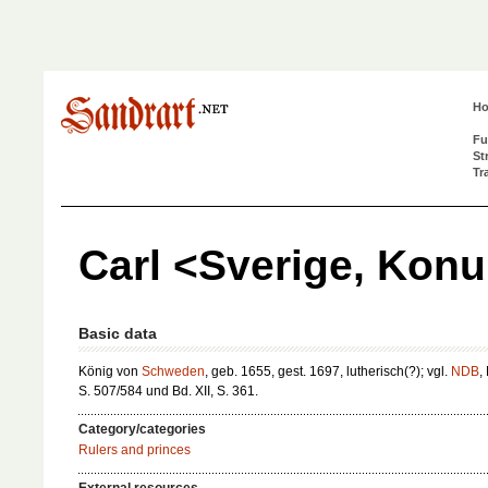
H
Fu
St
Tr
Carl <Sverige, Konu
Basic data
König von
Schweden
, geb. 1655, gest. 1697, lutherisch(?); vgl.
NDB
,
S. 507/584 und Bd. XII, S. 361.
Category/categories
Rulers and princes