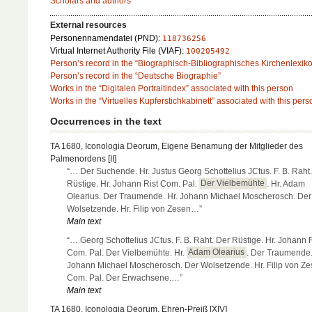
Scholars and authors
External resources
Personennamendatei (PND):
118736256
Virtual Internet Authority File (VIAF):
100205492
Person’s record in the “Biographisch-Bibliographisches Kirchenlexik
Person’s record in the “Deutsche Biographie”
Works in the “Digitalen Portraitindex” associated with this person
Works in the “Virtuelles Kupferstichkabinett” associated with this pers
Occurrences in the text
TA 1680, Iconologia Deorum, Eigene Benamung der Mitglieder des
Palmenordens [II]
“… Der Suchende. Hr. Justus Georg Schottelius JCtus. F. B. Raht
Rüstige. Hr. Johann Rist Com. Pal.
Der Vielbemühte
. Hr. Adam
Olearius. Der Traumende. Hr. Johann Michael Moscherosch. Der
Wolsetzende. Hr. Filip von Zesen…”
Main text
“… Georg Schottelius JCtus. F. B. Raht. Der Rüstige. Hr. Johann R
Com. Pal. Der Vielbemühte. Hr.
Adam Olearius
. Der Traumende.
Johann Michael Moscherosch. Der Wolsetzende. Hr. Filip von Z
Com. Pal. Der Erwachsene.…”
Main text
TA 1680, Iconologia Deorum, Ehren-Preiß [XIV]