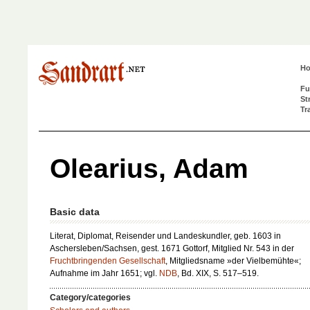
H
Fu
St
Tr
Olearius, Adam
Basic data
Literat, Diplomat, Reisender und Landeskundler, geb. 1603 in
Aschersleben/Sachsen, gest. 1671 Gottorf, Mitglied Nr. 543 in der
Fruchtbringenden Gesellschaft
, Mitgliedsname »der Vielbemühte«;
Aufnahme im Jahr 1651; vgl.
NDB
, Bd. XIX, S. 517–519.
Category/categories