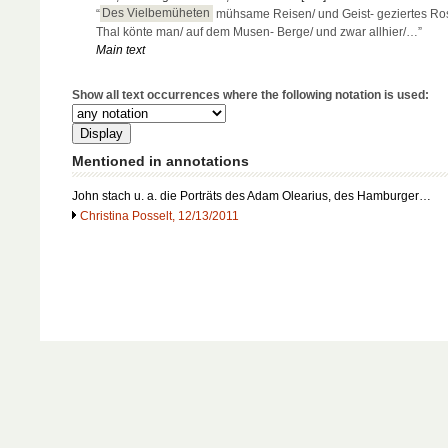
“
Des Vielbemüheten
mühsame Reisen/ und Geist- geziertes Ro
Thal könte man/ auf dem Musen- Berge/ und zwar allhier/…”
Main text
Show all text occurrences where the following notation is used:
Mentioned in annotations
John stach u. a. die Porträts des Adam Olearius, des Hamburger…
Christina Posselt, 12/13/2011