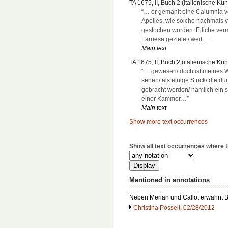
TA 1675, II, Buch 2 (italienische Kün
“… er gemahlt eine Calumnia vo
Apelles, wie solche nachmals
gestochen worden. Etliche verm
Farnese gezielet/ weil…”
Main text
TA 1675, II, Buch 2 (italienische Kün
“… gewesen/ doch ist meines W
sehen/ als einige Stuck/ die du
gebracht worden/ nämlich ein se
einer Kammer…”
Main text
Show more text occurrences
Show all text occurrences where th
Mentioned in annotations
Neben Merian und Callot erwähnt B
Christina Posselt, 02/28/2012