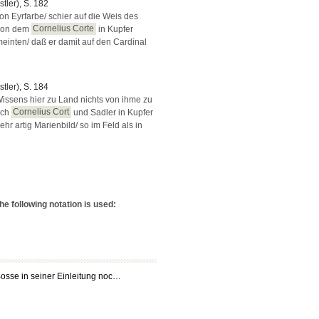
stler), S. 182
n Eyrfarbe/ schier auf die Weis des
 von dem
Cornelius Corte
in Kupfer
einten/ daß er damit auf den Cardinal
stler), S. 184
issens hier zu Land nichts von ihme zu
rch
Cornelius Cort
und Sadler in Kupfer
hr artig Marienbild/ so im Feld als in
e following notation is used:
osse in seiner Einleitung noc…