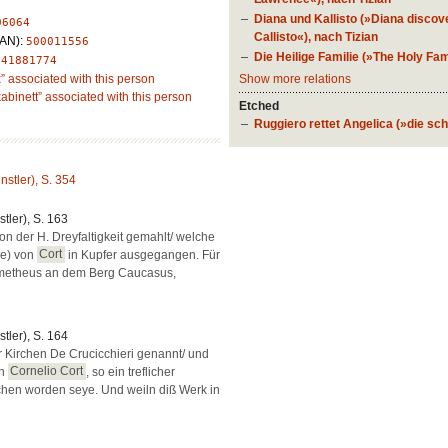
Diana und Kallisto (»Diana discov
06064
Callisto«), nach Tizian
LAN):
500011556
Die Heilige Familie (»The Holy Fa
:
41881774
Show more relations
x” associated with this person
kabinett” associated with this person
Etched
Ruggiero rettet Angelica (»die s
ünstler), S. 354
stler), S. 163
on der H. Dreyfaltigkeit gemahlt/ welche
be) von
Cort
in Kupfer ausgegangen. Für
ometheus an dem Berg Caucasus,
stler), S. 164
 Kirchen De Crucicchieri genannt/ und
on
Cornelio Cort
, so ein treflicher
hen worden seye. Und weiln diß Werk in