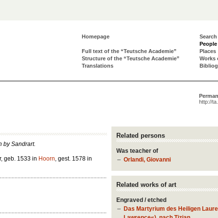
Homepage
Search
People
Full text of the “Teutsche Academie”
Places
Structure of the “Teutsche Academie”
Works 
Translations
Biblio
Perman
http://t
Related persons
en by Sandrart.
Was teacher of
r, geb. 1533 in
Hoorn
, gest. 1578 in
Orlandi, Giovanni
Related works of art
Engraved / etched
Das Martyrium des Heiligen Laure
Lawrence«), nach Tizian