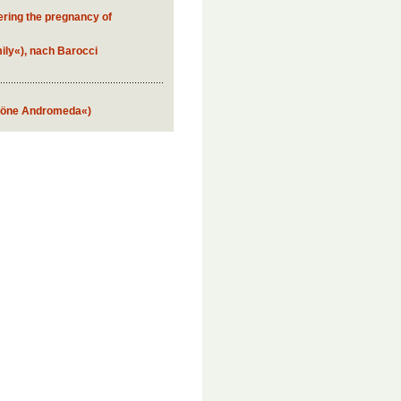
ering the pregnancy of
mily«), nach Barocci
chöne Andromeda«)