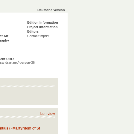
Deutsche Version
Edition Information
Project Information
Editors
of Art
Contact/Imprint
graphy
ent URL:
a.sandrart.net/-person-36
Icon view
ntius (»Martyrdom of St