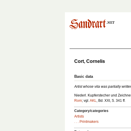
Cort, Cornelis
Basic data
Artist whose vita was partially writt
Niederl. Kupferstecher und Zeichne
Rom
; vgl.
AKL
, Bd. XXI, S. 341 ff.
Category/categories
Artists
. . . Printmakers