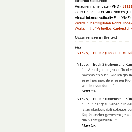
External resources
Personennamendatei (PND):
1192
Getty Union List of Artist Names (U
Virtual Internet Authority File (VIAF)
Works in the “Digitalen Portraitinde
Works in the “Virtuelles Kupferstich
Occurrences in the text
Vita:
TA 1675, II, Buch 3 (niederl. u. dt. K
TA 1675, II, Buch 2 (italienische Kün
“… Venedig eine grosse Tafel v
nachmalen auch (wie ich glau
eine Frau machte er einen Pr
welcher von dem…”
Main text
TA 1675, II, Buch 2 (italienische Kün
“… nun hangt zu Venedig in der
ist zu glauben/ daß selbiges v
Kupferstecher gewesen/ gestoc
die Nacht gemahlt/…”
Main text