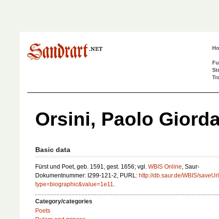
H
Fu
St
Tr
Orsini, Paolo Giord
Basic data
Fürst und Poet, geb. 1591, gest. 1656; vgl.
WBIS Online
, Saur-
Dokumentnummer: I299-121-2, PURL:
http://db.saur.de/WBIS/saveUrl
type=biographic&value=1e11
.
Category/categories
Poets