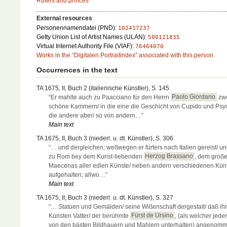
Rulers and princes
External resources
Personennamendatei (PND):
102417237
Getty Union List of Artist Names (ULAN):
500121835
Virtual Internet Authority File (VIAF):
76464070
Works in the “Digitalen Portraitindex” associated with this person
Occurrences in the text
TA 1675, II, Buch 2 (italienische Künstler), S. 145
“Er mahlte auch zu Paacciano für den Herrn
Paolo Giordano
zw
schöne Kammern/ in die eine die Geschicht von Cupido und Psyc
die andere aber/ so von andern…”
Main text
TA 1675, II, Buch 3 (niederl. u. dt. Künstler), S. 306
“… und dergleichen; weßwegen er fürters nach Italien gereist/ un
zu Rom bey dem Kunst-liebenden
Herzog Brassano
, dem groß
Maecenas aller edlen Künste/ neben andern verschiedenen Küns
aufgehalten; allwo…”
Main text
TA 1675, II, Buch 3 (niederl. u. dt. Künstler), S. 327
“… Statuen und Gemälden/ seine Wißenschaft dergestalt/ daß ihn
Künsten Vatter/ der berühmte
Fürst de Ursino
, (als welcher jeder
von den bästen Bildhauern und Mahlern unterhalten) angenom