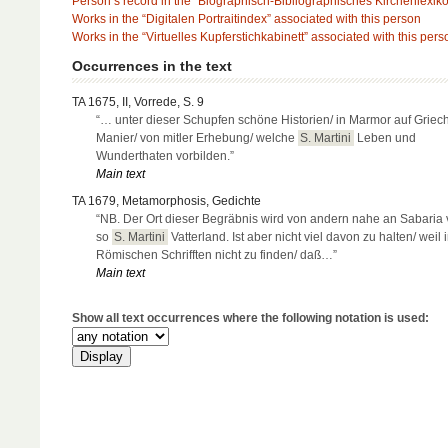
Person’s record in the “Biographisch-Bibliographisches Kirchenlexik
Works in the “Digitalen Portraitindex” associated with this person
Works in the “Virtuelles Kupferstichkabinett” associated with this pers
Occurrences in the text
TA 1675, II, Vorrede, S. 9
“… unter dieser Schupfen schöne Historien/ in Marmor auf Griec
Manier/ von mitler Erhebung/ welche
S. Martini
Leben und
Wunderthaten vorbilden.”
Main text
TA 1679, Metamorphosis, Gedichte
“NB. Der Ort dieser Begräbnis wird von andern nahe an Sabaria v
so
S. Martini
Vatterland. Ist aber nicht viel davon zu halten/ weil 
Römischen Schrifften nicht zu finden/ daß…”
Main text
Show all text occurrences where the following notation is used: