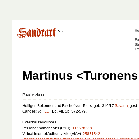
H
Fu
St
Tr
Martinus <Turonens
Basic data
Heiliger, Bekenner und Bischof von Tours, geb. 316/17
Savaria
, gest.
Candes; vgl.
LCI
, Bd. VII, Sp. 572-579.
External resources
Personennamendatei (PND):
118578308
Virtual Internet Authority File (VIAF):
25851542