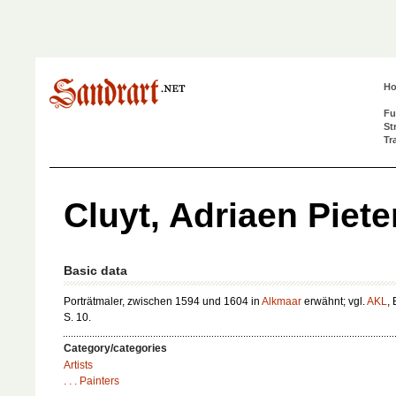
H
Fu
St
Tr
Cluyt, Adriaen Piete
Basic data
Porträtmaler, zwischen 1594 und 1604 in
Alkmaar
erwähnt; vgl.
AKL
,
S. 10.
Category/categories
Artists
. . . Painters