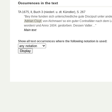
Occurrences in the text
TA 1675, II, Buch 3 (niederl. u. dt. Künstler), S. 267
“Bey ihme funden sich unterschiedliche gute Discipul/ unter and
Adrian Cluyt
von Alchmaer/ so ein guter Contrafäter nach dem 
worden/ und Anno 1604. gestorben. Dessen Vatter…”
Main text
Show all text occurrences where the following notation is used: