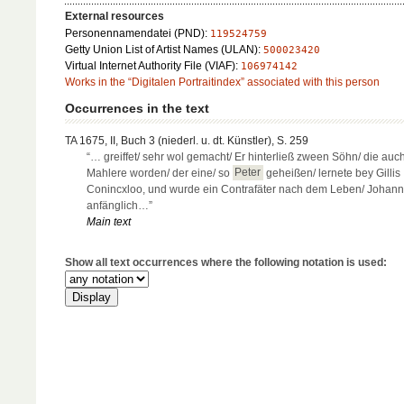
External resources
Personennamendatei (PND):
119524759
Getty Union List of Artist Names (ULAN):
500023420
Virtual Internet Authority File (VIAF):
106974142
Works in the “Digitalen Portraitindex” associated with this person
Occurrences in the text
TA 1675, II, Buch 3 (niederl. u. dt. Künstler), S. 259
“… greiffet/ sehr wol gemacht/ Er hinterließ zween Söhn/ die auc
Mahlere worden/ der eine/ so
Peter
geheißen/ lernete bey Gillis
Conincxloo, und wurde ein Contrafäter nach dem Leben/ Johann
anfänglich…”
Main text
Show all text occurrences where the following notation is used: