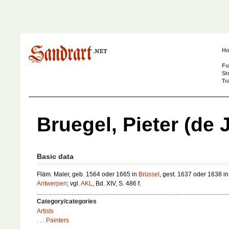
H
Fu
St
Tr
Bruegel, Pieter (de 
Basic data
Fläm. Maler, geb. 1564 oder 1665 in
Brüssel
, gest. 1637 oder 1638 in
Antwerpen
; vgl.
AKL
, Bd. XIV, S. 486 f.
Category/categories
Artists
. . . Painters