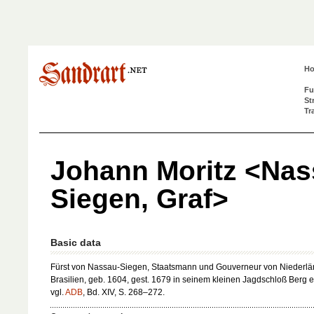
H
Fu
St
Tr
Johann Moritz <Nas
Siegen, Graf>
Basic data
Fürst von Nassau-Siegen, Staatsmann und Gouverneur von Niederlä
Brasilien, geb. 1604, gest. 1679 in seinem kleinen Jagdschloß Berg e
vgl.
ADB
, Bd. XIV, S. 268–272.