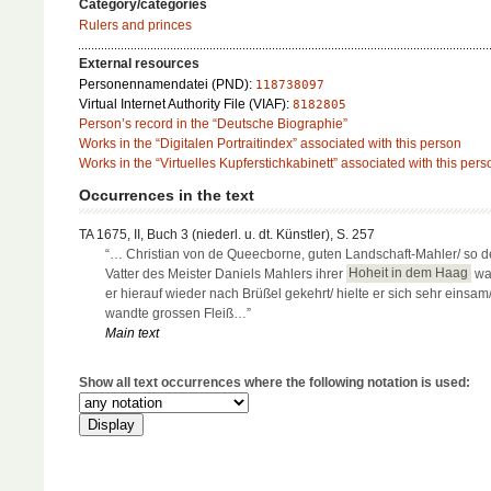
Category/categories
Rulers and princes
External resources
Personennamendatei (PND):
118738097
Virtual Internet Authority File (VIAF):
8182805
Person’s record in the “Deutsche Biographie”
Works in the “Digitalen Portraitindex” associated with this person
Works in the “Virtuelles Kupferstichkabinett” associated with this pers
Occurrences in the text
TA 1675, II, Buch 3 (niederl. u. dt. Künstler), S. 257
“… Christian von de Queecborne, guten Landschaft-Mahler/ so d
Vatter des Meister Daniels Mahlers ihrer
Hoheit in dem Haag
war
er hierauf wieder nach Brüßel gekehrt/ hielte er sich sehr einsam
wandte grossen Fleiß…”
Main text
Show all text occurrences where the following notation is used: