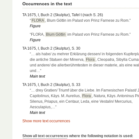
Occurrences in the text
TA 1675, I, Buch 2 (Skulptur), Tafel t (nach S. 26)
“
FLORA
, Blum Göttin im Palast von Prinz Farnese zu Rom.”
Figure
“FLORA,
Blum Göttin
im Palast von Prinz Farnese zu Rom.”
Figure
TA 1675, I, Buch 2 (Skulptur), S. 30
“… als habe/ zu mehrer Erklärung dessen/ in folgenden Kupferpla
die antiche Statuen der Minerva,
Flora
, Cleopatra, Sibylla Cuma
und andere/ die allerberühmtesten in dieser materie, als eine wa
und…”
Main text
TA 1675, I, Buch 2 (Skulptur), S. 33
“… drey Gratien/ Triumf über die Liebe. Im Farnesischen Palast/ J
Capitolinus, Käys. M. Aurelius,
Flora
, Natura, Käys. Antoninus Pi
Silenus, Priapus, ein Centaur, Leda, eine Vestalin/ Mercurius,
Aesculapius,…”
Main text
Show more text occurrences
Show all text occurrences where the following notation is used: