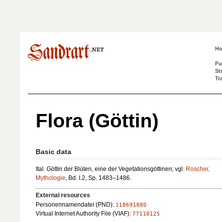
H
Fu
St
Tr
Flora (Göttin)
Basic data
Ital. Göttin der Blüten, eine der Vegetationsgöttinen; vgl.
Roscher,
Mythologie
, Bd. I.2, Sp. 1483–1486.
External resources
Personennamendatei (PND):
118691880
Virtual Internet Authority File (VIAF):
77110125