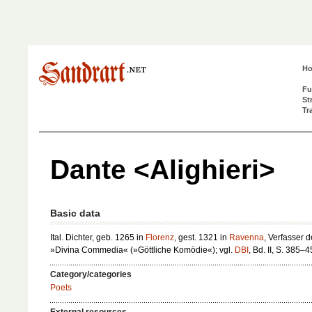
H
Fu
St
Tr
Dante <Alighieri>
Basic data
Ital. Dichter, geb. 1265 in
Florenz
, gest. 1321 in
Ravenna
, Verfasser d
»Divina Commedia« (»Göttliche Komödie«); vgl.
DBI
, Bd. II, S. 385–4
Category/categories
Poets