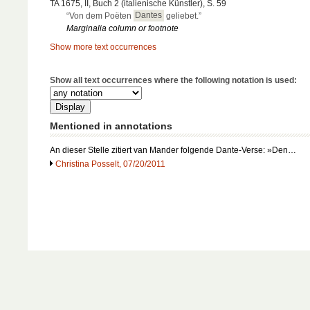
TA 1675, II, Buch 2 (italienische Künstler), S. 59
“Von dem Poëten
Dantes
geliebet.”
Marginalia column or footnote
Show more text occurrences
Show all text occurrences where the following notation is used:
Mentioned in annotations
An dieser Stelle zitiert van Mander folgende Dante-Verse: »Den…
Christina Posselt, 07/20/2011