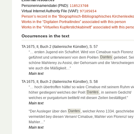
External resources
Personennamendatei (PND):
118523708
Virtual Internet Authority File (VIAF):
97105654
Person’s record in the “Biographisch-Bibliographisches Kirchenlexik
Works in the “Digitalen Portraitindex” associated with this person
Works in the “Virtuelles Kupferstichkabinett” associated with this pers
Occurrences in the text
TA 1675, II, Buch 2 (italienische Künstler), S. 57
“… ersten Jugend ein Schafhirt. Wird von Cimabue nach Florenz
geführet und unterwiesen/ von dem Poëten
Dantes
geliebet. Se
schöne Mahlerey zu Assisi, der Gehorsam und die Verschwiegenh
wie auch die Mäßigkeit…”
Main text
TA 1675, II, Buch 2 (italienische Künstler), S. 58
“… hoch übertroffen hätte/ so wäre Cimabue mit seinem Ruhm vi
höher gestiegen/ welches der Poët
Dantes
, in seinem Gedicht/
welches er purgatorium betitelt/ mit diesen Zeilen bestättiget:”
Main text
“Der Ausleger über den
Dantes
, welcher Anno 1334. geschriebe
vermeldet bey diesen Versen/ Cimabue, Mahler von Florenz/ sey
Mahler…”
Main text