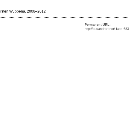
Thorsten Wübbena, 2008–2012
Permanent URL:
http://ta.sandrart.net/-facs-683