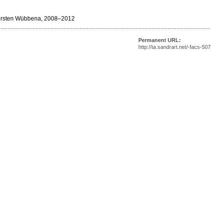
Thorsten Wübbena, 2008–2012
Permanent URL:
http://ta.sandrart.net/-facs-507