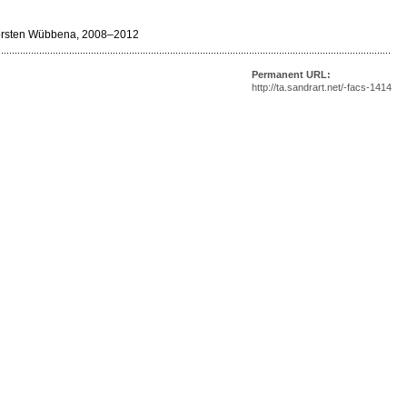
Thorsten Wübbena, 2008–2012
Permanent URL:
http://ta.sandrart.net/-facs-1414