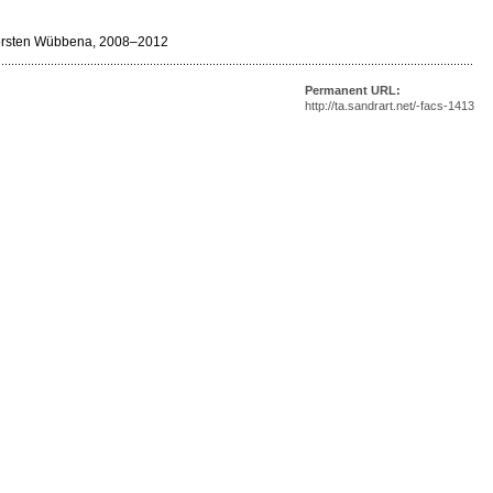
Thorsten Wübbena, 2008–2012
Permanent URL:
http://ta.sandrart.net/-facs-1413