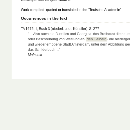
Work compiled, quoted or translated in the “Teutsche Academie”.
Occurrences in the text
TA 1675, II, Buch 3 (niederl. u. dt. Künstler), S. 277
“… Also auch die Bucolica und Georgica, das Brothaus/ die neue
oder Beschreibung von West-Indien/
den Oelberg
/ die niederge
und wieder erhobene Stadt Amsterdam/ unter dern Abbildung ged
das Schilderbuch…”
Main text