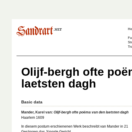
H
Fu
St
Tr
Olijf-bergh ofte po
laetsten dagh
Basic data
Mander, Karel van:
Olijf-bergh ofte poëma van den laetsten dagh
Haarlem 1609
In diesem postum erschienenen Werk beschreibt van Mander in 21
Gesängen das Jüngste Gericht.