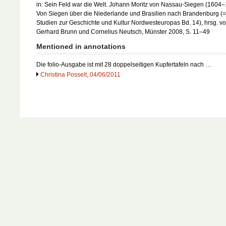
in: Sein Feld war die Welt. Johann Moritz von Nassau-Siegen (1604–
Von Siegen über die Niederlande und Brasilien nach Brandenburg (=
Studien zur Geschichte und Kultur Nordwesteuropas Bd. 14), hrsg. v
Gerhard Brunn und Cornelius Neutsch, Münster 2008, S. 11–49
Mentioned in annotations
Die folio-Ausgabe ist mit 28 doppelseitigen Kupfertafeln nach …
Christina Posselt, 04/06/2011