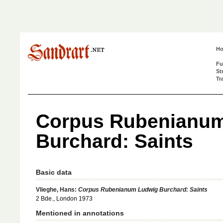
H
Fu
St
Tr
Corpus Rubenianu
Burchard: Saints
Basic data
Vlieghe, Hans:
Corpus Rubenianum Ludwig Burchard: Saints
2 Bde., London 1973
Mentioned in annotations