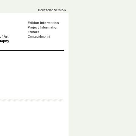
Deutsche Version
Edition Information
Project Information
Editors
of Art
Contact/Imprint
graphy