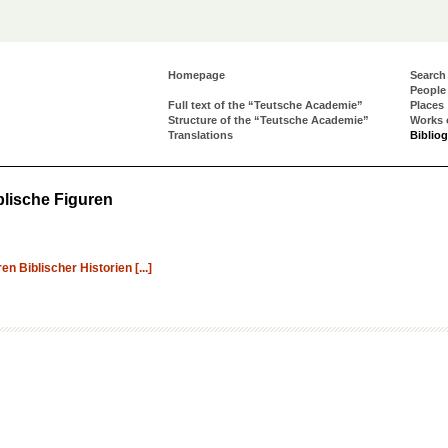
Homepage
Search
People
Full text of the “Teutsche Academie”
Places
Structure of the “Teutsche Academie”
Works 
Translations
Biblio
blische Figuren
n Biblischer Historien [...]