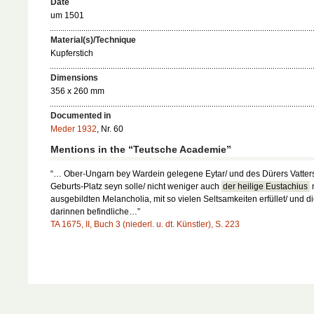
Date
um 1501
Material(s)/Technique
Kupferstich
Dimensions
356 x 260 mm
Documented in
Meder 1932
, Nr. 60
Mentions in the “Teutsche Academie”
“… Ober-Ungarn bey Wardein gelegene Eytar/ und des Dürers Vatter
Geburts-Platz seyn solle/ nicht weniger auch
der heilige Eustachius
m
ausgebildten Melancholia, mit so vielen Seltsamkeiten erfüllet/ und d
darinnen befindliche…”
TA 1675, II, Buch 3 (niederl. u. dt. Künstler), S. 223