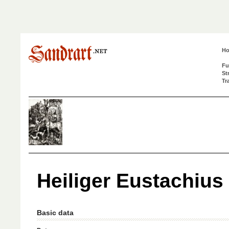
H
Fu
St
Tr
Heiliger Eustachius
Basic data