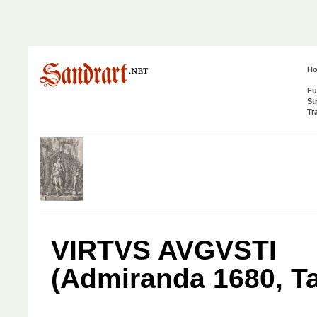
H
Fu
St
Tr
VIRTVS AVGVSTI
(Admiranda 1680, Ta