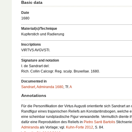
Basic data
Date
1680
Material(s)/Technique
Kupferstich und Radierung
Inscriptions
VIRTVS AVGVSTI.
Signature and notation
I. de Sandrart del:
Rich. Collin Calcogr. Reg. sculp. Bruxellae. 1680.
Documented in
Sandrart, Admiranda 1680
, Tf.
A
Annotations
Für die Personifikation der
Virtus Augusti
orientierte sich Sandrart an 
Randfigur eines trajanischen Reliefs am Konstantinsbogen, welche er
eine scheinbar rundplastische Figur verwandelte. Vermutlich diente 
dafür eine Reproduktion des Reliefs in
Pietro Santi Bartolis
Stichserie
Admiranda
als Vorlage; vgl.
Kuhn-Forte 2012
, S. 84.