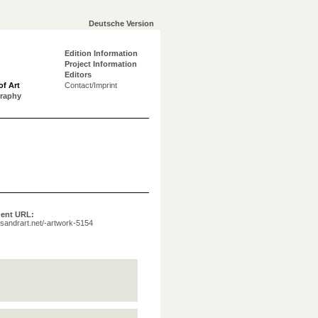
Deutsche Version
Edition Information
Project Information
Editors
of Art
Contact/Imprint
graphy
ent URL:
a.sandrart.net/-artwork-5154