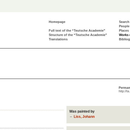
Homepage
Search
People
Full text of the “Teutsche Academie”
Places
Structure of the “Teutsche Academie”
Works 
Translations
Biblio
Perman
http://t
Was painted by
Liss, Johann