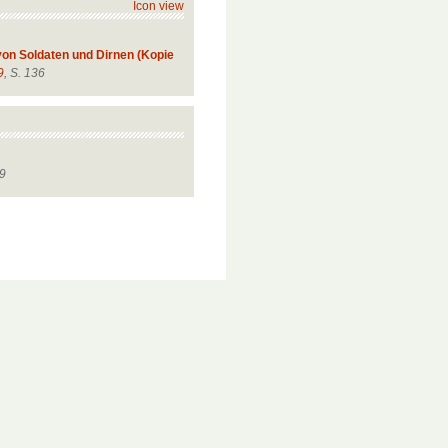
Icon view
von Soldaten und Dirnen (Kopie
9
, S. 136
 9