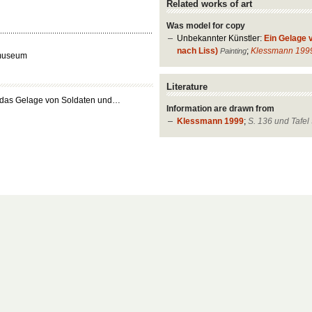
Related works of art
Was model for copy
Unbekannter Künstler:
Ein Gelage 
nach Liss)
;
Klessmann 199
Painting
lmuseum
Literature
a das Gelage von Soldaten und…
Information are drawn from
Klessmann 1999
;
S. 136 und Tafel