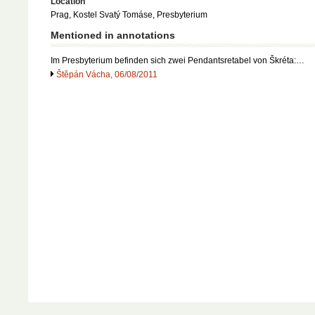
Location
Prag, Kostel Svatý Tomáse, Presbyterium
Mentioned in annotations
Im Presbyterium befinden sich zwei Pendantsretabel von Škréta:…
Štěpán Vácha, 06/08/2011