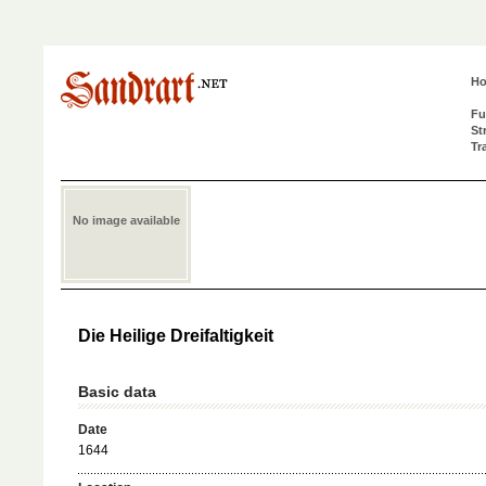
H
Fu
St
Tr
No image available
Die Heilige Dreifaltigkeit
Basic data
Date
1644