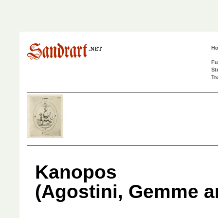
H
Fu
St
Tr
Kanopos
(Agostini, Gemme a