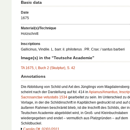
Basic data
Date
1675
Material(s)/Technique
Holzschnitt
Inscriptions
Gallicinus, Vindile. L. barr. il. philoterus . PR. Crax: / santus barberi
Image(s) in the “Teutsche Academie”
TA 1675, I, Buch 2 (Skulptur), S. 42
Annotations
Die Abbildung von Schild und Axt des Jünglings vom Magdalensberg
scheint nach der Darstellung auf fol. 414 in
Apianus/Amantius, Inscrip
Sacrosanctae vetustatis 1534
gearbeitet zu sein. Im Unterschied zu d
Vorlage, in der die Schildinschrift in Kapitälchen gedruckt ist und auf
äußeren Rahmen beschränkt blieb, ist die Inschrift des Schilds, der in
Teutschen Academie abgebildet wird, in Groß- und Kleinbuchstaben
wiedergegeben und endet – vermutlich aus Platzgründen – auf dem
Schildbuckel.
Carolin Ott, 02/01/2011