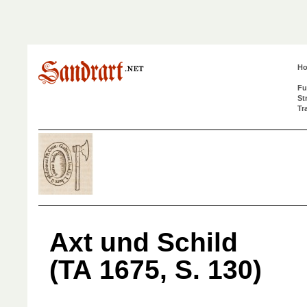
H
Fu
St
Tr
Axt und Schild
(TA 1675, S. 130)