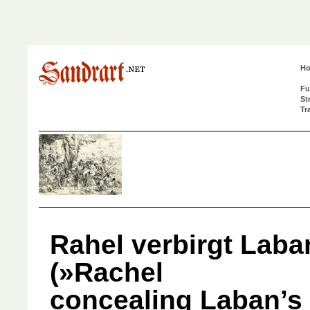
H
Fu
St
Tr
Rahel verbirgt Lab
(»Rachel
concealing Laban’s 